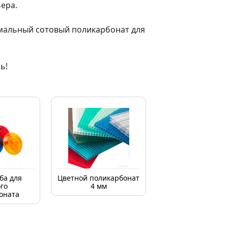
ера.
имальный сотовый поликарбонат для
ь!
ба для
Цветной поликарбонат
го
4 мм
оната