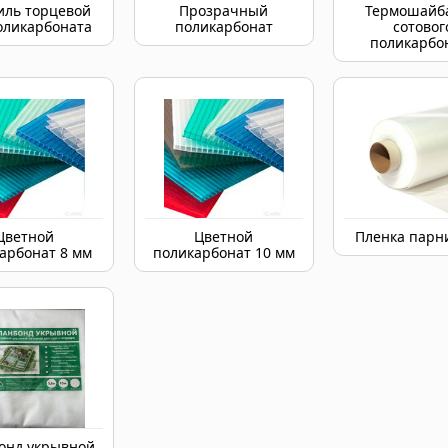
ль торцевой
Прозрачный
Термошайба
оликарбоната
поликарбонат
сотовог
поликарбо
Цветной
Цветной
Пленка парн
арбонат 8 мм
поликарбонат 10 мм
онд укрывной