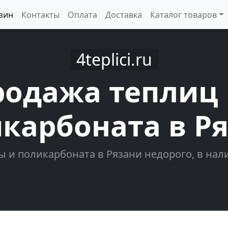
зин
Контакты
Оплата
Доставка
Каталог товаров
4teplici.ru
родажа теплиц 
карбоната в Р
ы и поликарбоната в Рязани недорого, в нали