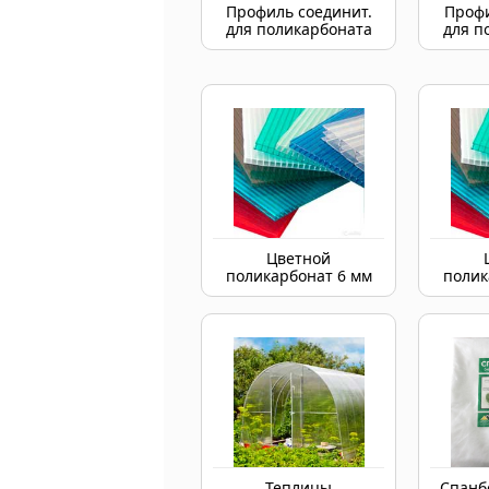
Профиль соединит.
Профи
для поликарбоната
для п
Цветной
поликарбонат 6 мм
полик
Теплицы
Спанб