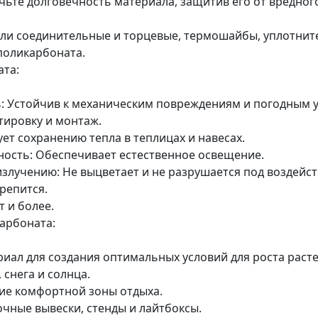
ьте долговечность материала, защитив его от вредног
и соединительные и торцевые, термошайбы, уплотните
поликарбоната.
та:
ь: Устойчив к механическим повреждениям и погодным 
тировку и монтаж.
ет сохранению тепла в теплицах и навесах.
ность: Обеспечивает естественное освещение.
злучению: Не выцветает и не разрушается под воздейст
репится.
т и более.
арбоната:
иал для создания оптимальных условий для роста раст
 снега и солнца.
ние комфортной зоны отдыха.
очные вывески, стенды и лайтбоксы.