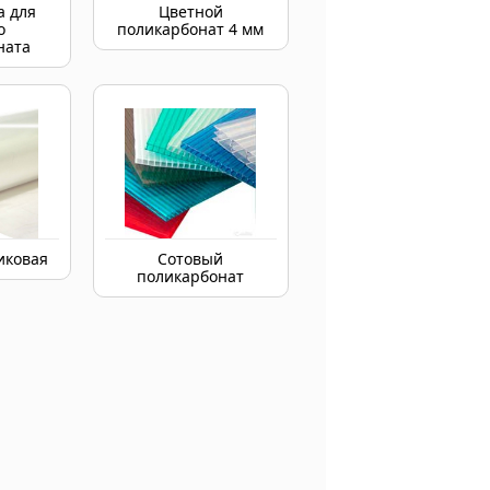
 для
Цветной
о
поликарбонат 4 мм
ната
иковая
Сотовый
поликарбонат