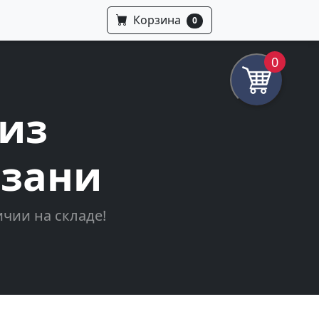
Корзина
0
0
из
язани
чии на складе!