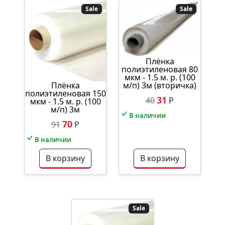
Sale
Sale
Плёнка
полиэтиленовая 80
мкм - 1.5 м. р. (100
Плёнка
м/п) 3м (вторичка)
полиэтиленовая 150
31
40
Р
мкм - 1.5 м. р. (100
м/п) 3м
В наличии
70
91
Р
В наличии
В корзину
В корзину
Sale