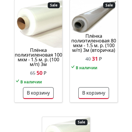
Sale
Sale
Плёнка
полиэтиленовая 80
мкм - 1.5 м. р. (100
Плёнка
м/п) 3м (вторичка)
полиэтиленовая 100
31
40
Р
мкм - 1.5 м. р. (100
м/п) 3м
В наличии
50
65
Р
В наличии
В корзину
В корзину
Sale